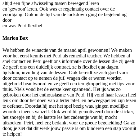
altijd een fijne afwisseling tussen bewegend leren
en 'gewoon' leren. Ook was er regelmatig contact over de
voortgang. Ook in de tijd van de lockdown ging de begeleiding
door
en was Petri flexibel.
Marion Bax
We hebben de winactie van de maand april gewonnen! We maken
voor het eerst kennis met Petri als remedial teacher. We hebben al
snel contact en Petri geeft ons informatie over de lessen die zij geeft.
Ze geeft ons een duidelijk contract, ze is flexibel qua dagen,
tijdsduur, invulling van de lessen. Ook bereidt ze zich goed voor
door contact op te nemen de juf, vragen die er waren worden
uitgebreid beantwoord en ze geeft een terugkoppeling met tips voor
thuis. Niels vond het de eerste keer spannend. Het ijs was zo
gebroken door het enthousiasme van Petri. Hij vond haar lessen heel
leuk om door het doen van allerlei tafel- en beweegspellen zijn lezen
te oefenen. Doordat hij met het spel bezig was, gingen moeilijke
woorden ineens vanzelf. Ook werd hij gemotiveerd door de sticker,
het snoepje en bij de laatste les het cadeautje wat hij mocht
uitzoeken. Petri, heel erg bedankt voor de goede begeleiding! Ga zo
door, je ziet dat dit werk jouw passie is om kinderen een stap vooruit
te helpen!