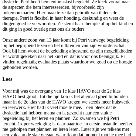
dyslexie. Petri heeft hem enthousiast begeleid. Ze keek vooral naar
de aspecten die hem interesseerden, bijvoorbeeld zijn
pokemonkaarten. Hier maakte ze dan gebruik van tijdens de
therapie. Petri is flexibel in haar houding, deskundig en weet de
dingen goed te verwoorden. Ze stemt haar therapie af op het kind en
dit ging in goed overleg met ons als ouders.
Onze andere zoon van 13 jaar komt bij Petri vanwege begeleiding
bij het begrijpend lezen en het uitbreiden van zijn woordenschat.
Ook bij hem wordt de begeleiding afgestemd op zijn mogelijkheden.
Er wordt gekeken naar het kind en dat is voor ons belangrijk. Er
vinden regelmatig evaluaties plaats waardoor we goed op de hoogte
gehouden worden.
Loes
Voor mij was de overgang van 1e klas HAVO naar de 2e klas
HAVO best groot. Tot die tijd kon ik het allemaal goed bijhouden
maar in de 2e klas van de HAVO kregen we steeds meer huiswerk
en leerwerk. Hier had ik veel moeite mee. Toen bleek dat ik
dyslectie had hebben mama en ik gezocht naar een stukje
begeleiding bij het leren en plannen. Zo kwamen we bij Petri
terecht. 1x per week ging ik daar naar toe. In eerste instantie heeft ze
me geholpen met plannen en leren leren. Later zijn we telkens met
een vak aan de slag gegaan waar ik op dat moment moeite mee had.